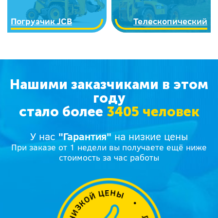
Погрузчик JCB
Телескопический
Нашими заказчиками в этом
году
стало более
3405 человек
У нас
"Гарантия"
на низкие цены
При заказе от 1 недели вы получаете ещё ниже
стоимость за час работы