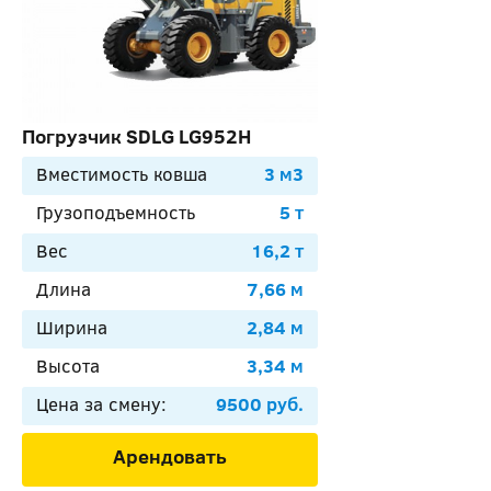
Погрузчик SDLG LG952H
Вместимость ковша
3 м3
Грузоподъемность
5 т
Вес
16,2 т
Длина
7,66 м
Ширина
2,84 м
Высота
3,34 м
Цена за смену:
9500 руб.
Арендовать