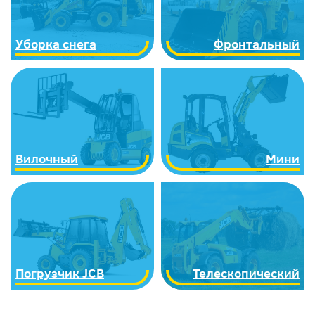
Уборка снега
Фронтальный
Вилочный
Мини
Погрузчик JCB
Телескопический