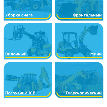
Уборка снега
Фронтальный
Вилочный
Мини
Погрузчик JCB
Телескопический